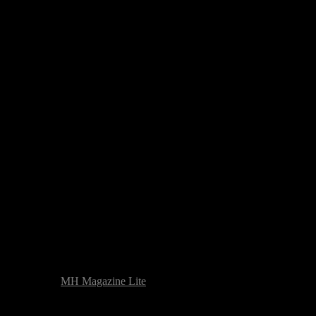
žen na tématu
MH Magazine Lite
|
Problém s webovými stránkami? Ohl