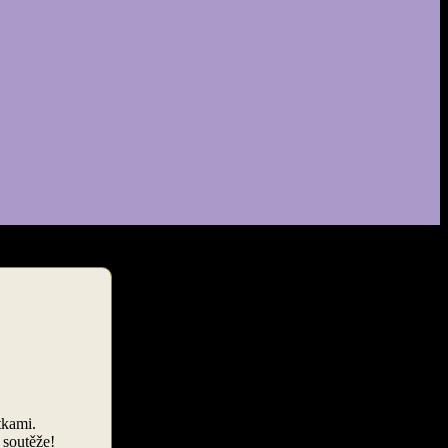
tkami.
 soutěže!