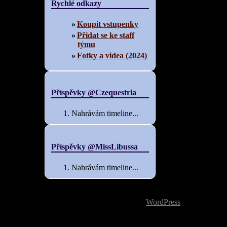
Rychlé odkazy
Koupit vstupenky
Přidat se ke staff
týmu
Fotky a videa (2024)
Příspěvky @Czequestria
Nahrávám timeline...
Příspěvky @MissLibussa
Nahrávám timeline...
Web využívá
WordPress
| Vzhled zalo