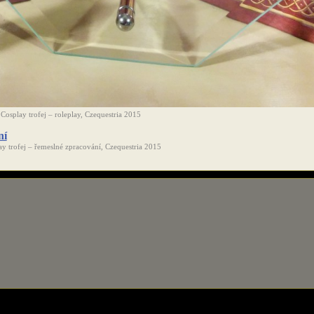
Cosplay trofej – roleplay, Czequestria 2015
ay trofej – řemeslné zpracování, Czequestria 2015