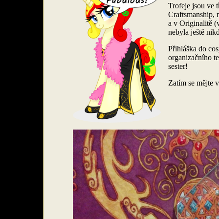
Trofeje jsou ve 
Craftsmanship, n
a v Originalitě (
nebyla ještě nik
Přihláška do cos
organizačního te
sester!
Zatím se mějte 