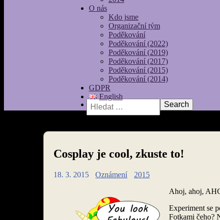
O nás
Kdo jsme
Organizační tým
Poděkování
Poděkování (2022)
Poděkování (2019)
Poděkování (2017)
Poděkování (2015)
Poděkování (2014)
GDPR
English
Vyhledávání
Cosplay je cool, zkuste to!
18. 3. 2015
Oznámení
2015
Ahoj, ahoj, AH
Experiment se po
Fotkami čeho? No