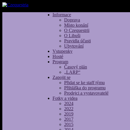
Informace
Doprava
Místo konání
O Czequestrii
O Libuši
Pravidla účasti
Ubytování
Vstupenky
Hosté
Program
Časový plán
„LARP“
Zapojit se
Přidat se ke staff týmu
Přihláška do programu
Prodejci a vystavovatelé
Fotky a videa
2024
2022
2019
2017
2015
2014