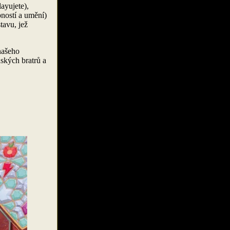
ayujete),
pností a umění)
tavu, jež
 našeho
nských bratrů a