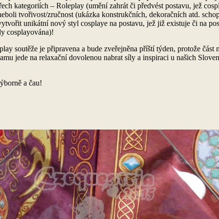
třech kategoriích – Roleplay (umění zahrát či předvést postavu, jež cospl
eboli tvořivost/zručnost (ukázka konstrukčních, dekoračních atd. scho
vytvořit unikátní nový styl cosplaye na postavu, jež již existuje či na pos
dy cosplayována)!
play soutěže je připravena a bude zveřejněna příští týden, protože část
amu jede na relaxační dovolenou nabrat síly a inspiraci u našich Slove
výborně a čau!