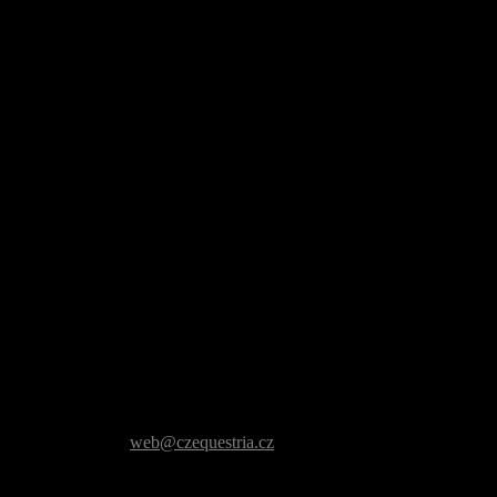
ašte jej prosím na
web@czequestria.cz