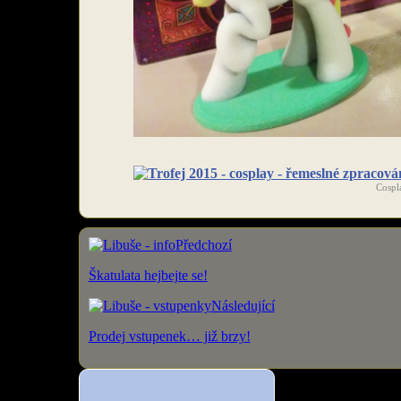
Cospl
Předchozí
Škatulata hejbejte se!
Následující
Prodej vstupenek… již brzy!