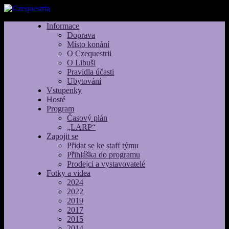
Informace
Doprava
Místo konání
O Czequestrii
O Libuši
Pravidla účasti
Ubytování
Vstupenky
Hosté
Program
Časový plán
„LARP“
Zapojit se
Přidat se ke staff týmu
Přihláška do programu
Prodejci a vystavovatelé
Fotky a videa
2024
2022
2019
2017
2015
2014