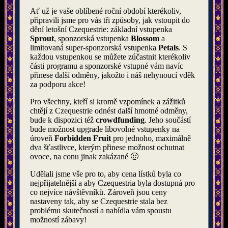
Ať už je vaše oblíbené roční období kterékoliv,
připravili jsme pro vás tři způsoby, jak vstoupit do
dění letošní Czequestrie: základní vstupenka
Sprout
, sponzorská vstupenka
Blossom
a
limitovaná super-sponzorská vstupenka
Petals
. S
každou vstupenkou se můžete zúčastnit kterékoliv
části programu a sponzorské vstupné vám navíc
přinese další odměny, jakožto i náš nehynoucí vděk
za podporu akce!
Pro všechny, kteří si kromě vzpomínek a zážitků
chtějí z Czequestrie odnést další hmotné odměny,
bude k dispozici též
crowdfunding
. Jeho součástí
bude možnost upgrade libovolné vstupenky na
úroveň
Forbidden Fruit
pro jednoho, maximálně
dva šťastlivce, kterým přinese možnost ochutnat
ovoce, na conu jinak zakázané 🙂
Udělali jsme vše pro to, aby cena lístků byla co
nejpřijatelnější a aby Czequestria byla dostupná pro
co nejvíce návštěvníků. Zároveň jsou ceny
nastaveny tak, aby se Czequestrie stala bez
problému skutečností a nabídla vám spoustu
možností zábavy!