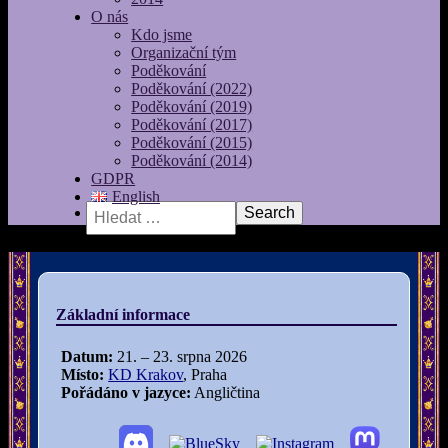
O nás
Kdo jsme
Organizační tým
Poděkování
Poděkování (2022)
Poděkování (2019)
Poděkování (2017)
Poděkování (2015)
Poděkování (2014)
GDPR
English
Vyhledávání
Základní informace
Datum:
21. – 23. srpna 2026
Místo:
KD Krakov
, Praha
Pořádáno v jazyce:
Angličtina