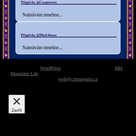
Příspěvky @Czequestria
Nahrávám timeline...
Příspěvky @MissLibussa
Nahrávám timeline...
Web využívá
WordPress
| Vzhled založen na tématu
MH
Magazine Lite
|
Problém s webovými stránkami? Ohlašte jej
prosím na
web@czequestria.cz
Zavřít
Privacy Overview
This website uses cookies to improve your experience while