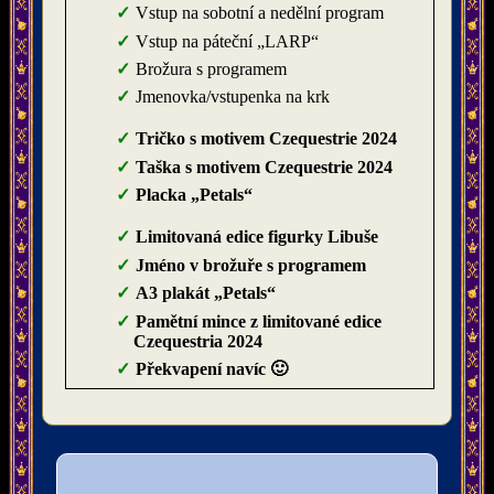
Vstup na sobotní a nedělní program
Vstup na páteční „LARP“
Brožura s programem
Jmenovka/vstupenka na krk
Tričko s motivem Czequestrie 2024
Taška s motivem Czequestrie 2024
Placka „Petals“
Limitovaná edice figurky Libuše
Jméno v brožuře s programem
A3 plakát „Petals“
Pamětní mince z limitované edice
Czequestria 2024
Překvapení navíc 🙂