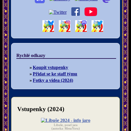
Rychlé odkazy
Koupit vstupenky
Přidat se ke staff týmu
Fotky a videa (2024)
Vstupenky (2024)
Libuše, posel jara
(autorka: MesuYoru)